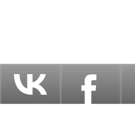
Главная
ТО и ремонт
Выездная бригада
Кузовной рем
г.
Адрес:
с
График работы:
Выходные:
с