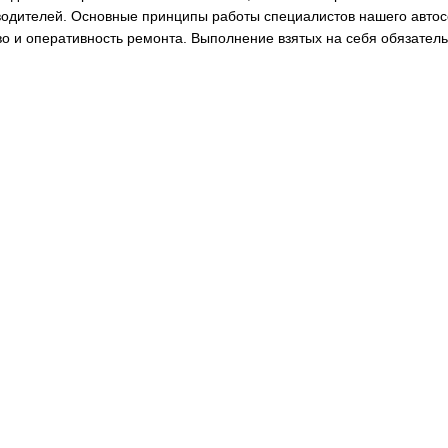
одителей. Основные принципы работы специалистов нашего автосе
во и оперативность ремонта. Выполнение взятых на себя обязатель
ая бригада
Кузовной ремонт
Запчасти
О компании
Сотру