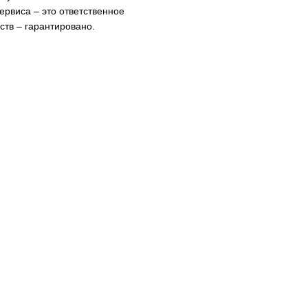
рвиса – это ответственное
ств – гарантировано.
дничество
Гарантии
Контакты