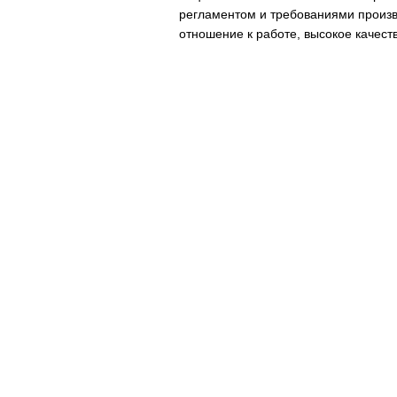
регламентом и требованиями произв
отношение к работе, высокое качест
Главная
ТО и ремонт
Выездн